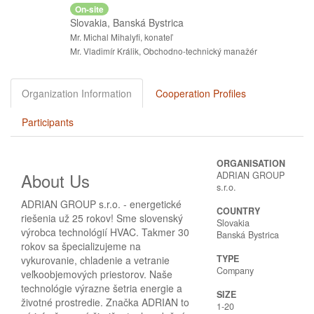
On-site
Slovakia, Banská Bystrica
Mr. Michal Mihalyfi, konateľ
Mr. Vladimír Králik, Obchodno-technický manažér
Organization Information
Cooperation Profiles
Participants
ORGANISATION
About Us
ADRIAN GROUP
s.r.o.
ADRIAN GROUP s.r.o. - energetické
COUNTRY
riešenia už 25 rokov! Sme slovenský
Slovakia
výrobca technológií HVAC. Takmer 30
Banská Bystrica
rokov sa špecializujeme na
TYPE
vykurovanie, chladenie a vetranie
Company
veľkoobjemových priestorov. Naše
technológie výrazne šetria energie a
SIZE
životné prostredie. Značka ADRIAN to
1-20