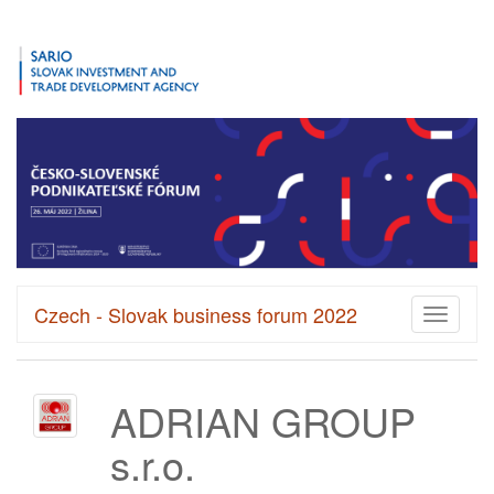
Czech - Slovak business forum 2022
Toggle
navigati
ADRIAN GROUP
s.r.o.